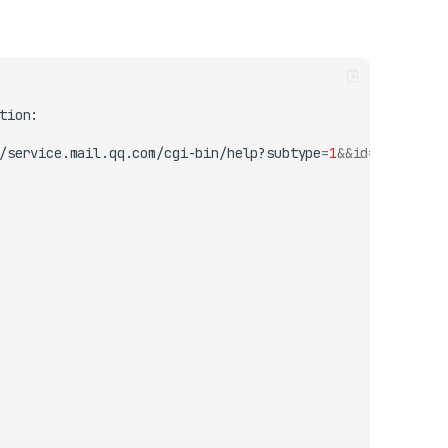
/service.mail.qq.com/cgi-bin/help?subtype
=
1
&&
id
=
20022
&&
no