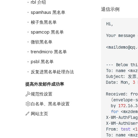
rbl 介绍
退信示例
spamhaus 黑名单
梭子鱼黑名单
Hi,
spamcop 黑名单
Your
message
微软黑名单
<maildemo@qq.
trendmicro 黑名单
psbl 黑名单
---
Below
thi
To:
name
反复进黑名单处理办法
Subject:
Date:
Mon,
3
提高外发邮件成功率
规范性设置
Received:
fro
(
envelope-s
白名单、黑名单设置
by
172
.16.3
for
<mxzdem
🔗 网站主页
X-WM-AuthFlag
X-WM-AuthUser
From:
test
<
1
To:
name