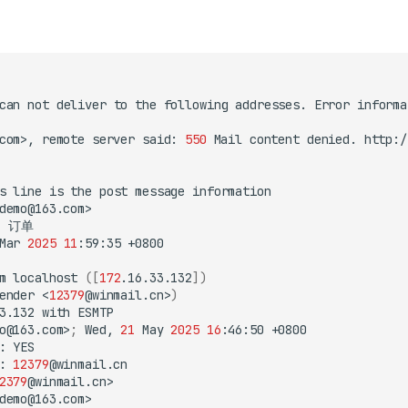
can
not
deliver
to
the
following
addresses.
Error
com>,
remote
server
said:
550
Mail
content
denied.
http:/
s
line
is
the
post
message
Mar
2025
11
:59:35
m
localhost
([
172
.16.33.132
])
ender
<
12379
@winmail.cn>
)
3.132
with
o@163.com>
;
Wed,
21
May
2025
16
:46:50
:
:
12379
2379