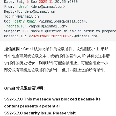
Date:
Sat,
6
Sep
2025
11
:20:55
From:
"demo"
Reply-To:
To:
Cc:
"cathy tsai"
"agnes.fu"
Subject:
KET
sample
question
to
ask
in
order
to
prepar
Message-ID:
<
202509061120555008262
退信原因
：Gmail 认为此邮件为垃圾邮件。 处理建议：如果邮
件中包含可疑或垃圾文本，或者邮件的发件人 IP 具有发送非请
求邮件的历史记录，则该邮件可能会被阻止。可能会阻止一小
部分很有可能是垃圾邮件的邮件，但并非阻止您的所有邮件。
Gmail 常见退信及说明：
552-5.7.0 This message was blocked because its
content presents a potential
552-5.7.0 security issue. Please visit