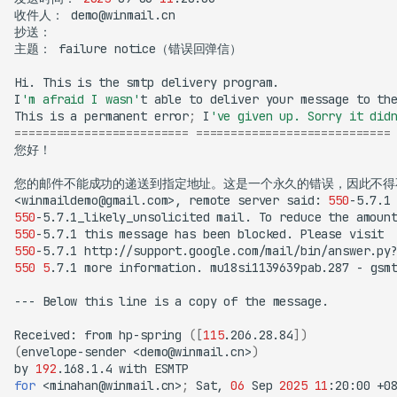
收件人：
主题：
failure
Hi.
This
is
the
smtp
delivery
I
'm afraid I wasn'
t
able
to
deliver
your
message
to
th
This
is
a
permanent
error
;
I
've given up. Sorry it did
=========================
============================
<winmaildemo@gmail.com>,
remote
server
said:
550
-5.7.1
550
-5.7.1_likely_unsolicited
mail.
To
reduce
the
amoun
550
-5.7.1
this
message
has
been
blocked.
Please
550
-5.7.1
http://support.google.com/mail/bin/answer.py
550
5
.7.1
more
information.
mu18si1139639pab.287
-
---
Below
this
line
is
a
copy
of
the
Received:
from
hp-spring
([
115
.206.28.84
])
(
envelope-sender
<demo@winmail.cn>
)
by
192
.168.1.4
with
for
<minahan@winmail.cn>
;
Sat,
06
Sep
2025
11
:20:00