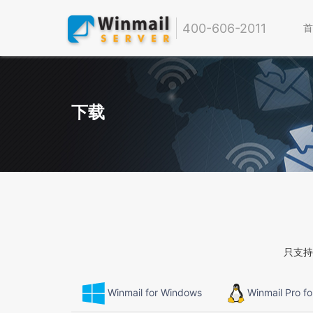
400-606-2011
首
下载
只支持 
Winmail for Windows
Winmail Pro fo