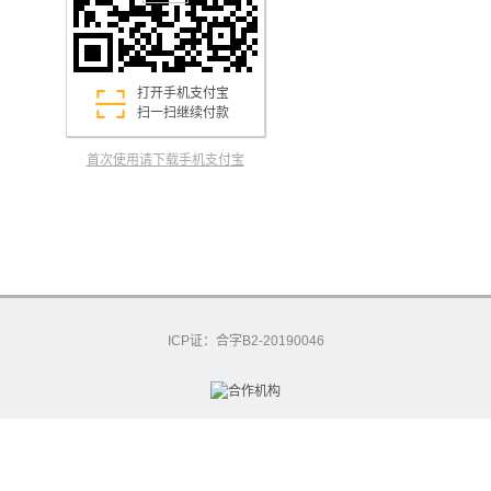
打开手机支付宝
扫一扫继续付款
首次使用请下载手机支付宝
ICP证：合字B2-20190046
excashier-55-6995